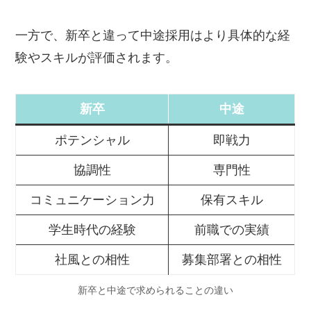
れることが多いあなたですが、深い信頼
関係を構築できた相手とは互いの思いや
一方で、新卒と違って中途採用はより具体的な経
内に秘めたパワーをしっかりと理解し合
験やスキルが評価されます。
えているはずです。
新卒
中途
ポテンシャル
即戦力
あなたは、和やかな人間関係を重視し、
協調性
専門性
考え方やタイプの異なる人に対して拒否
コミュニケーション力
保有スキル
反応を示したり、自分の主張を押し付け
るようなことはありません。人が集まる
学生時代の経験
前職での実績
場において、あなたは誰に対しても自然
社風との相性
募集部署との相性
と穏やかに対応します。あなたに受け入
新卒と中途で求められることの違い
れてもらえていると感じ、安心感を得ら