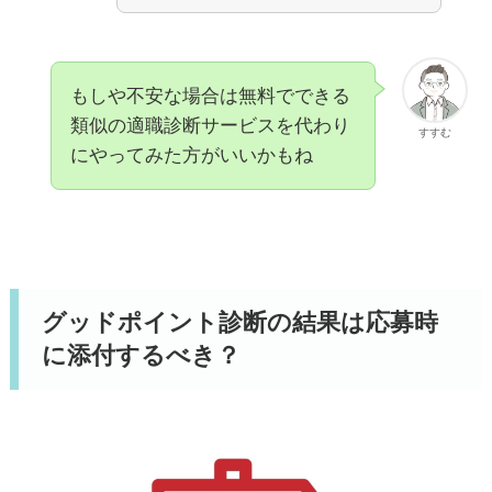
広い分野から情報を収集し、興味がある
題材が見つかると自分だったらどうする
もしや不安な場合は無料でできる
か必ず考えるなど、自身の独創性をより
類似の適職診断サービスを代わり
すすむ
高める努力をし続けます。
にやってみた方がいいかもね
周囲の人はあなたのユニークな発想に魅
力を感じ、次にあなたが創り出すものを
楽しみに待っています。
グッドポイント診断の結果は応募時
に添付するべき？
あなたは好奇心旺盛で興味の範囲が広
く、ものごとを柔軟にとらえることがで
きます。また、突発的なできごとに対し