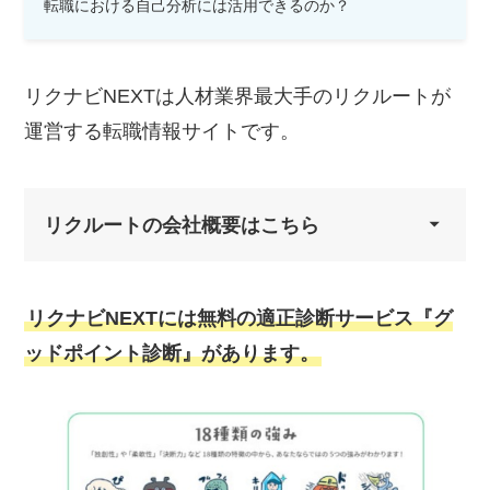
転職における自己分析には活用できるのか？
リクナビNEXTは人材業界最大手のリクルートが
運営する転職情報サイトです。
リクルートの会社概要はこちら
社
株式会社リクルート
名
リクナビNEXTには無料の適正診断サービス『グ
ッドポイント診断』があります。
創
2012年10月1日
業
本
〒100-6640 東京都千代田区丸の
社
内1-9-2グラントウキョウサウスタ