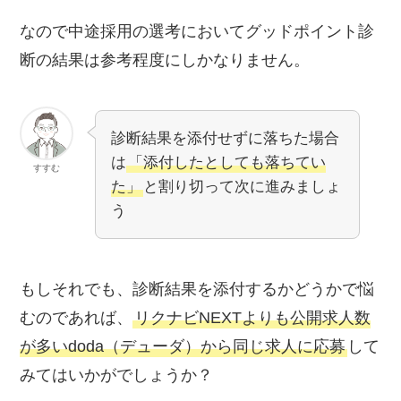
れる人も多いはずです。
なので中途採用の選考においてグッドポイント診
また、あなたは環境や事実もありのまま
断の結果は参考程度にしかなりません。
に受け入れます。周囲の人から、新しい
環境においてルールや雰囲気にスムーズ
になじむことができる点を評価される機
診断結果を添付せずに落ちた場合
は
「添付したとしても落ちてい
会もあるでしょう。
すすむ
た」
と割り切って次に進みましょ
う
もしそれでも、診断結果を添付するかどうかで悩
むのであれば、
リクナビNEXTよりも公開求人数
が多いdoda（デューダ）から同じ求人に応募
して
みてはいかがでしょうか？