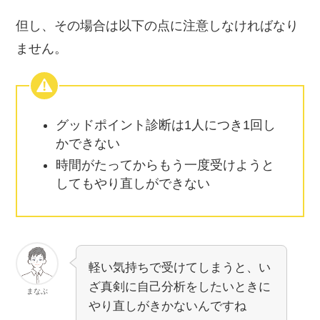
り、「現実」なのです。
但し、その場合は以下の点に注意しなければなり
ません。
あなたは常に具体的で現実的な提案を行
い、実現可能な目標を定め、真摯に努力
します。周りからは「地に足がついてい
る」と表現され、その堅実性・実現可能
グッドポイント診断は1人につき1回し
かできない
性を評価されることが多いでしょう。
時間がたってからもう一度受けようと
してもやり直しができない
「人と同じではつまらない」あなたはい
つもそう考えています。あなたはオリジ
軽い気持ちで受けてしまうと、い
ナリティにこだわりをもち、仕事でもプ
ざ真剣に自己分析をしたいときに
まなぶ
ライベートでも自身が納得できるかを重
やり直しがきかないんですね
視します。あなたは、常識にとらわれず