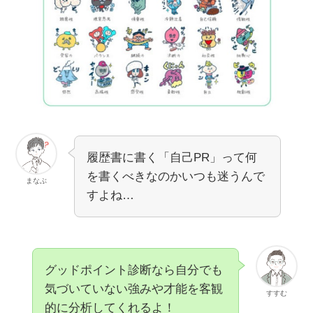
所
ワー
在
地
UR
https://www.recruit.co.jp
L
従
15,807人(2021年4月1日現在 / ア
業
ルバイト・パート含)
員
履歴書に書く「自己PR」って何
数
を書くべきなのかいつも迷うんで
まなぶ
すよね…
資
3億5千万円
本
金
年
2,269,346百万円（2021年3月期）
グッドポイント診断なら自分でも
間
気づいていない強みや才能を客観
すすむ
売
的に分析してくれるよ！