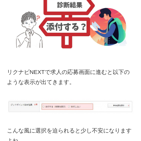
て臨機応変に対応することも得意です。
何に対しても「もっとよいやり方がある
はずだ」と考え、様々なアレンジを繰り
返していくため、あなたの取り組みはど
んどん進化していきます。あなたにとっ
て、ひとつのやり方しか考えないことは
悪なのです。
リクナビNEXTで求人の応募画面に進むと以下の
結果を出し続けていることが知れ渡るに
ような表示が出てきます。
つれて、周囲の人は改善したいことがあ
る場合、あなたの視点やアイディアを求
めるようになります。
こんな風に選択を迫られると少し不安になります
よね…