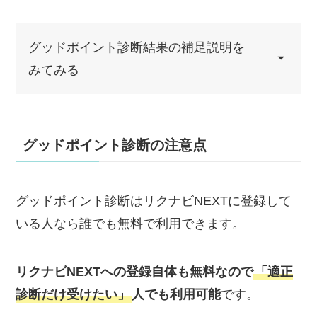
グッドポイント診断結果の補足説明を
みてみる
グッドポイント診断の注意点
あなたは、等身大の自分を軸にして、現
実的にものごとを考えることができま
す。また、実際にものごとに取り組む際
グッドポイント診断はリクナビNEXTに登録して
は、成果のみでなく、そこにいたるまで
いる人なら誰でも無料で利用できます。
の努力の過程も大切にしています。夢物
語にはあまり興味がなく、現実的なもの
リクナビNEXTへの登録自体も無料なので
「適正
こそ価値があると考えています。あなた
診断だけ受けたい」
人でも利用可能
です。
にとって重要なのは、「今この時」であ