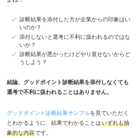
あなたは常に謙虚な気持ちを持って人と
接しています。内面についても話せる深
診断結果を添付した方が企業からの印象はい
い信頼関係を築くことを望んでおり、交
いのか？
際範囲を大きく広げることにはあまり興
添付しないと選考に不利に扱われるのではな
味がありません。
いか？
診断結果が悪かったけどやり直せないからど
相手との距離感が重要と考えるあなた
うしよう？
は、知り合って間がない相手に対してま
ずは適度な距離を置いて接し、互いにと
結論、グッドポイント診断結果を添付しなくても
って心地よい距離を探りながら丁寧に信
選考で不利に扱われることはありません。
頼関係を構築していきます。「控え目・
礼儀正しい」など、評価されることも多
グッドポイント診断結果サンプル
を見ていただく
いでしょう。
とわかるように、結果でわかることは
いずれも抽
象的な内容
です。
多くの人が集まる場ではおとなしく見ら